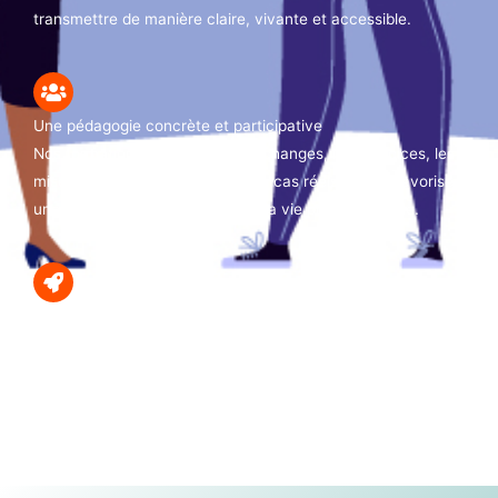
transmettre de manière claire, vivante et accessible.
Une pédagogie concrète et participative
Nos formations privilégient les échanges, les exercices, les
mises en situation et l’analyse de cas réels afin de favoriser
une application immédiate dans la vie professionnelle.
Une offre en constante évolution
Les réalités du travail changent, les besoins des équipes
aussi. TEMIS développe régulièrement de nouveaux
programmes et fait évoluer son catalogue pour rester au
plus près des préoccupations des organisations et de leurs
collaborateurs.