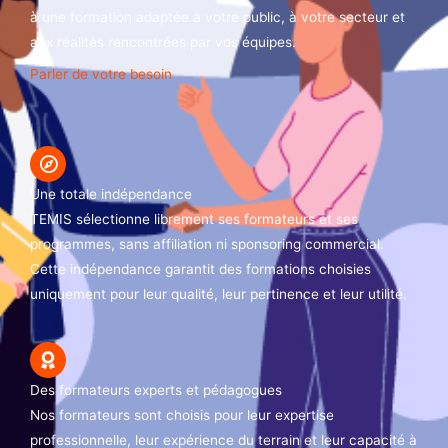
à une formation adaptée à votre public, à votre secteur et
aux réalités rencontrées par vos équipes.
Parler de votre besoin
Une totale indépendance
TEMIS sélectionne librement ses formateurs et ses
programmes, sans affiliation ni sponsoring commercial.
Cette indépendance garantit des formations choisies
uniquement pour leur qualité, leur pertinence et leur utilité.
Des formateurs experts et pédagogues
Nos formateurs sont choisis pour leur expertise
professionnelle, leur expérience du terrain et leur capacité à