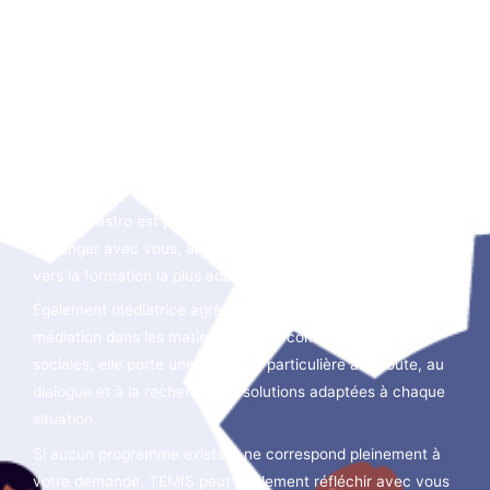
Un accompagnement personnalisé
Vous conseiller, avant même de vous former
Vous hésitez entre plusieurs formations ou vous souhaitez
répondre à une difficulté particulière au sein de votre
organisation ?
Sophie Castro est personnellement disponible pour
échanger avec vous, analyser votre besoin et vous guider
vers la formation la plus adaptée.
Également médiatrice agréée par la Commission fédérale de
médiation dans les matières civiles, commerciales et
sociales, elle porte une attention particulière à l’écoute, au
dialogue et à la recherche de solutions adaptées à chaque
situation.
Si aucun programme existant ne correspond pleinement à
votre demande, TEMIS peut également réfléchir avec vous