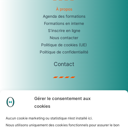
À propos
Agenda des formations
Formations en interne
S’inscrire en ligne
Nous contacter
Politique de cookies (UE)
Politique de confidentialité
Contact
sophie.castro@temis.be
Gérer le consentement aux
0475/23.04.67
cookies
TEMIS SRL
R. Lauwers, 62 – 1560 Hoeilaart
Aucun cookie marketing ou statistique n’est installé ici.
N° d’entreprise : 0465.279.306
Nous utilisons uniquement des cookies fonctionnels pour assurer le bon