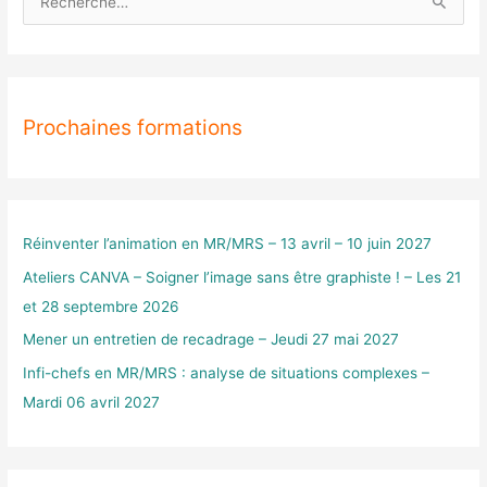
R
e
c
h
Prochaines formations
e
r
c
h
e
Réinventer l’animation en MR/MRS – 13 avril – 10 juin 2027
r
Ateliers CANVA – Soigner l’image sans être graphiste ! – Les 21
et 28 septembre 2026
:
Mener un entretien de recadrage – Jeudi 27 mai 2027
Infi-chefs en MR/MRS : analyse de situations complexes –
Mardi 06 avril 2027