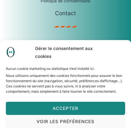
Politique de confidentialité
Contact
sophie.castro@temis.be
Gérer le consentement aux
0475/23.04.67
cookies
TEMIS SRL
R. Lauwers, 62 – 1560 Hoeilaart
Aucun cookie marketing ou statistique n’est installé ici.
N° d’entreprise : 0465.279.306
Nous utilisons uniquement des cookies fonctionnels pour assurer le bon
fonctionnement du site (navigation, sécurité, préférences d’affichage…).
Ces cookies ne servent pas à vous suivre, ni à analyser votre
comportement, mais simplement à faire tourner le site correctement.
ACCEPTER
Copyright © 2026 Temis
VOIR LES PRÉFÉRENCES