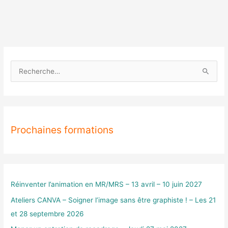
R
e
c
h
Prochaines formations
e
r
c
h
e
Réinventer l’animation en MR/MRS – 13 avril – 10 juin 2027
r
Ateliers CANVA – Soigner l’image sans être graphiste ! – Les 21
et 28 septembre 2026
: