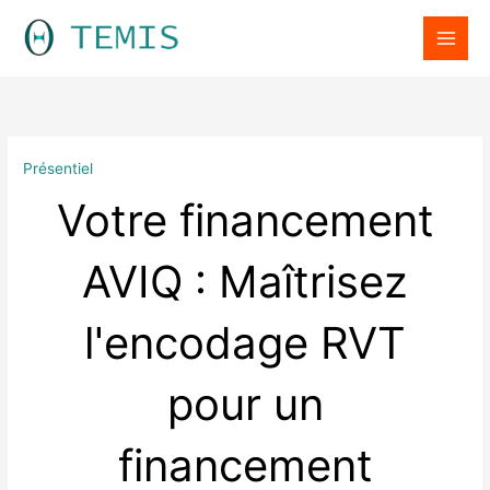
Aller
LinkedIn
au
contenu
Présentiel
Votre financement
AVIQ : Maîtrisez
l'encodage RVT
pour un
financement