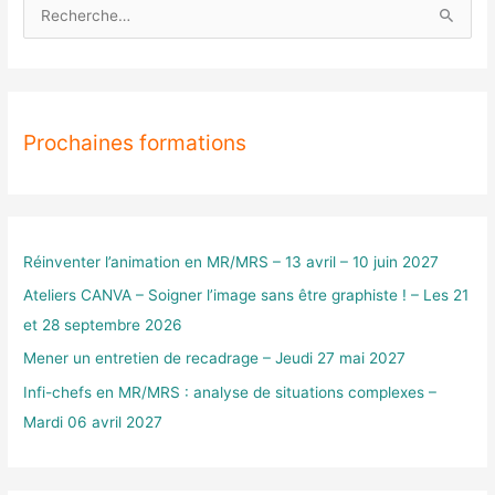
R
e
c
h
Prochaines formations
e
r
c
h
e
Réinventer l’animation en MR/MRS – 13 avril – 10 juin 2027
r
Ateliers CANVA – Soigner l’image sans être graphiste ! – Les 21
et 28 septembre 2026
:
Mener un entretien de recadrage – Jeudi 27 mai 2027
Infi-chefs en MR/MRS : analyse de situations complexes –
Mardi 06 avril 2027