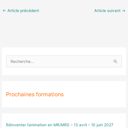
←
Article précédent
Article suivant
→
R
e
c
h
Prochaines formations
e
r
c
h
e
Réinventer l’animation en MR/MRS – 13 avril – 10 juin 2027