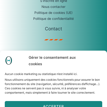
S’inscrire en ligne
Nous contacter
Politique de cookies (UE)
Politique de confidentialité
Contact
sophie.castro@temis.be
Gérer le consentement aux
0475/23.04.67
cookies
TEMIS SRL
R. Lauwers, 62 – 1560 Hoeilaart
Aucun cookie marketing ou statistique n’est installé ici.
N° d’entreprise : 0465.279.306
Nous utilisons uniquement des cookies fonctionnels pour assurer le bon
fonctionnement du site (navigation, sécurité, préférences d’affichage…).
Ces cookies ne servent pas à vous suivre, ni à analyser votre
comportement, mais simplement à faire tourner le site correctement.
ACCEPTER