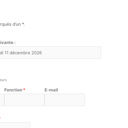
arqués d’un
*
.
ivante :
teurs
Fonction
*
E-mail
*