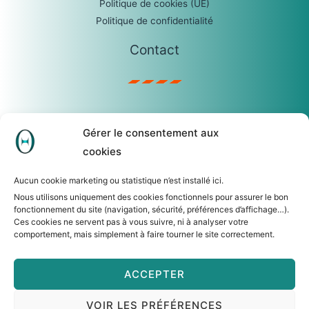
Politique de cookies (UE)
Politique de confidentialité
Contact
sophie.castro@temis.be
Gérer le consentement aux
0475/23.04.67
cookies
TEMIS SRL
R. Lauwers, 62 – 1560 Hoeilaart
Aucun cookie marketing ou statistique n’est installé ici.
N° d’entreprise : 0465.279.306
Nous utilisons uniquement des cookies fonctionnels pour assurer le bon
fonctionnement du site (navigation, sécurité, préférences d’affichage…).
Ces cookies ne servent pas à vous suivre, ni à analyser votre
comportement, mais simplement à faire tourner le site correctement.
ACCEPTER
Copyright © 2026 Temis
VOIR LES PRÉFÉRENCES