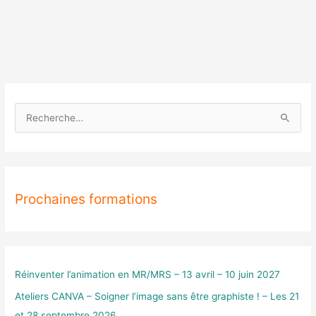
R
e
c
h
Prochaines formations
e
r
c
h
e
Réinventer l’animation en MR/MRS – 13 avril – 10 juin 2027
r
Ateliers CANVA – Soigner l’image sans être graphiste ! – Les 21
et 28 septembre 2026