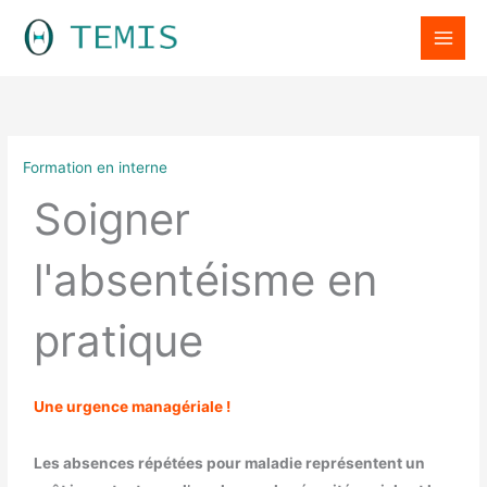
Aller
LinkedIn
au
contenu
Formation en interne
Soigner
l'absentéisme en
pratique
Une urgence managériale !
Les absences répétées pour maladie représentent un