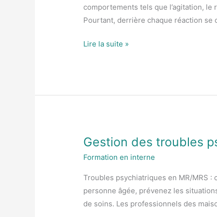
et
comportements tels que l’agitation, le 
les
Pourtant, derrière chaque réaction se 
réactions
Lire la suite »
comportementales
des
résidents
Gestion des troubles 
Gestion
des
Formation en interne
troubles
Troubles psychiatriques en MR/MRS : 
psychiatriques
personne âgée, prévenez les situation
en
de soins. Les professionnels des maiso
MR/MRS