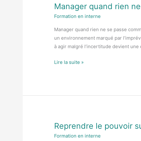
Manager quand rien n
Manager
quand
Formation en interne
rien
Manager quand rien ne se passe comme 
ne
un environnement marqué par l’imprévis
se
à agir malgré l’incertitude devient un
passe
comme
Lire la suite »
prévu
Reprendre le pouvoir s
Reprendre
le
Formation en interne