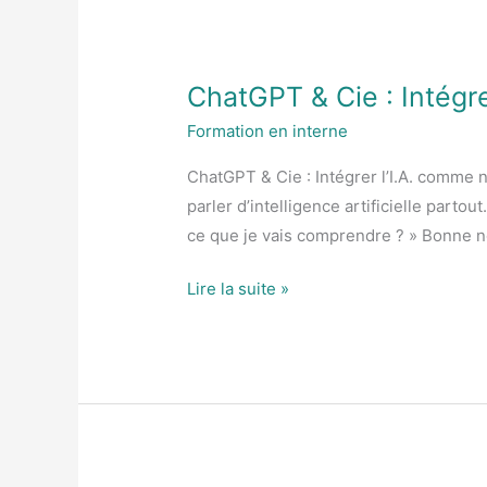
ChatGPT & Cie : Intégr
ChatGPT
&
Formation en interne
Cie
ChatGPT & Cie : Intégrer l’I.A. comme n
:
parler d’intelligence artificielle part
Intégrer
ce que je vais comprendre ? » Bonne no
l’I.A.
comme
Lire la suite »
nouveau
collaborateur