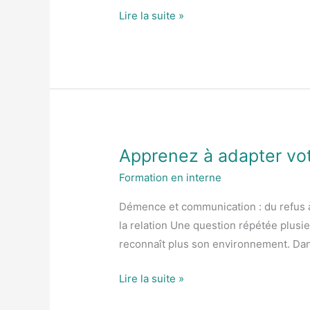
Lire la suite »
Apprenez à adapter vo
Apprenez
à
Formation en interne
adapter
Démence et communication : du refus à 
votre
la relation Une question répétée plusi
communication
reconnaît plus son environnement. Dans
face
à
Lire la suite »
la
démence