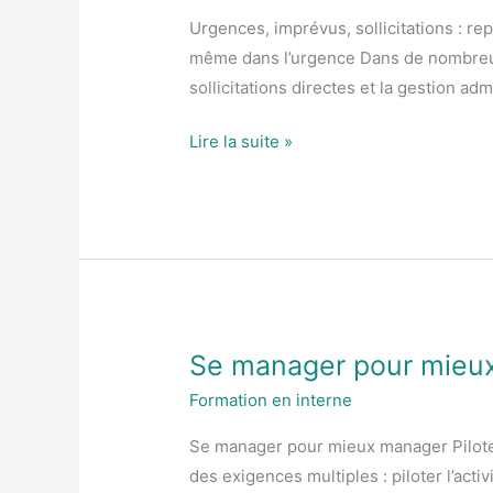
pouvoir
Urgences, imprévus, sollicitations : re
sur
même dans l’urgence Dans de nombreux 
son
sollicitations directes et la gestion ad
temps
Lire la suite »
Se manager pour mieu
Se
manager
Formation en interne
pour
Se manager pour mieux manager Piloter 
mieux
des exigences multiples : piloter l’act
manager