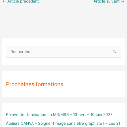
←
Article précédent
Article suivant
→
R
e
c
h
Prochaines formations
e
r
c
h
e
Réinventer l’animation en MR/MRS – 13 avril – 10 juin 2027
r
Ateliers CANVA – Soigner l’image sans être graphiste ! – Les 21