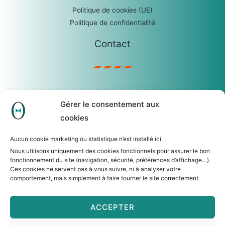
Politique de cookies (UE)
Politique de confidentialité
Contact
sophie.castro@temis.be
Gérer le consentement aux
0475/23.04.67
cookies
TEMIS SRL
R. Lauwers, 62 – 1560 Hoeilaart
Aucun cookie marketing ou statistique n’est installé ici.
N° d’entreprise : 0465.279.306
Nous utilisons uniquement des cookies fonctionnels pour assurer le bon
fonctionnement du site (navigation, sécurité, préférences d’affichage…).
Ces cookies ne servent pas à vous suivre, ni à analyser votre
comportement, mais simplement à faire tourner le site correctement.
ACCEPTER
Copyright © 2026 Temis