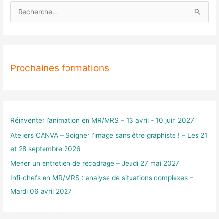
R
e
c
h
Prochaines formations
e
r
c
h
e
Réinventer l’animation en MR/MRS – 13 avril – 10 juin 2027
r
Ateliers CANVA – Soigner l’image sans être graphiste ! – Les 21
et 28 septembre 2026
:
Mener un entretien de recadrage – Jeudi 27 mai 2027
Infi-chefs en MR/MRS : analyse de situations complexes –
Mardi 06 avril 2027