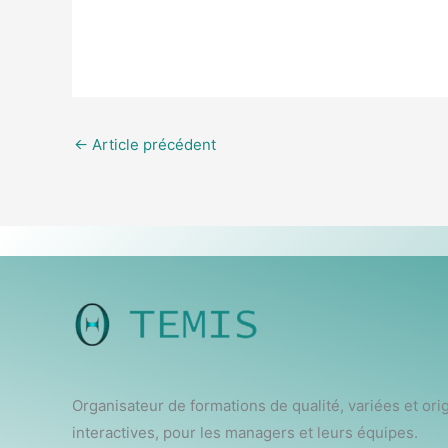
←
Article précédent
Organisateur de formations de qualité, variées et ori
interactives, pour les managers et leurs équipes.