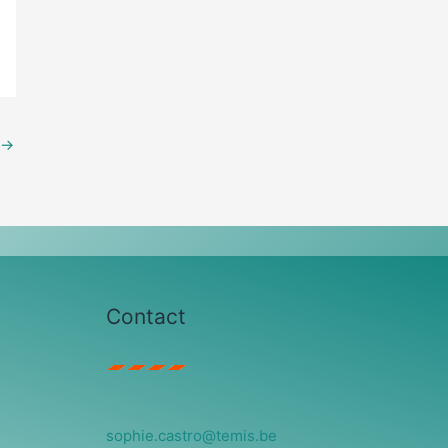
→
Contact
sophie.castro@temis.be